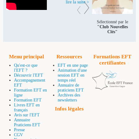
lire la suite >
Sélectionné par le
"Club Nouvelles
Clés"
Menu principal
Ressources
Formations EFT
certifiantes
Qu'est-ce que
EFT en une page
l'EFT ?
Animation d'une
Découvrir l'EFT
session EFT en
Accompagnement
temps réel
EFT
Annuaire de
Formation EFT en
praticiens EFT
ligne
Archives des
Formation EFT
newsletters
Livres EFT en
Infos légales
français
Avis sur l'EFT
Annuaire
Praticiens EFT
Presse
CGV