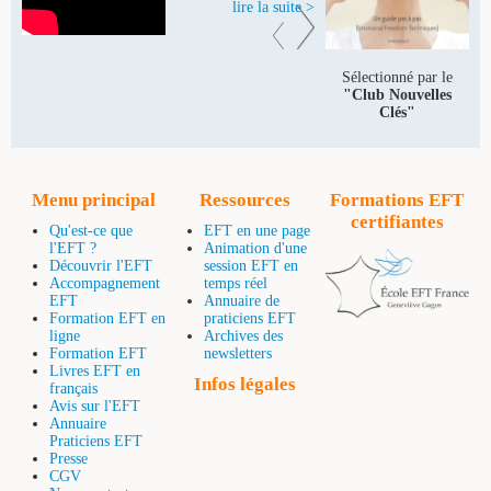
lire la suite >
Sélectionné par le
"Club Nouvelles
Clés"
Menu principal
Ressources
Formations EFT
certifiantes
Qu'est-ce que
EFT en une page
l'EFT ?
Animation d'une
Découvrir l'EFT
session EFT en
Accompagnement
temps réel
EFT
Annuaire de
Formation EFT en
praticiens EFT
ligne
Archives des
Formation EFT
newsletters
Livres EFT en
Infos légales
français
Avis sur l'EFT
Annuaire
Praticiens EFT
Presse
CGV