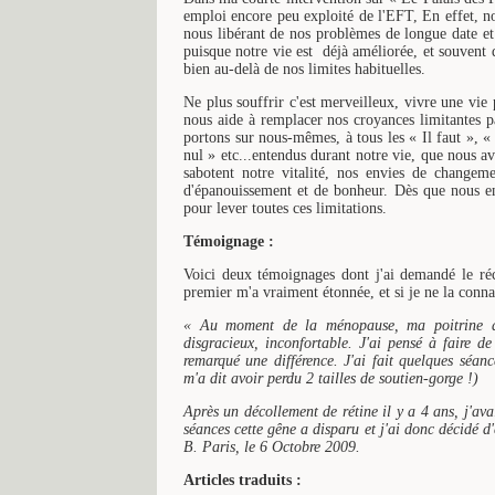
emploi encore peu exploité de l'EFT, En effet, 
nous libérant de nos problèmes de longue date et 
puisque notre vie est déjà améliorée, et souvent 
bien au-delà de nos limites habituelles.
Ne plus souffrir c'est merveilleux, vivre une vie
nous aide à remplacer nos croyances limitantes 
portons sur nous-mêmes, à tous les « Il faut », « 
nul » etc...entendus durant notre vie, que nous a
sabotent notre vitalité, nos envies de changeme
d'épanouissement et de bonheur. Dès que nous 
pour lever toutes ces limitations.
Témoignage :
Voici deux témoignages dont j'ai demandé le réc
premier m'a vraiment étonnée, et si je ne la connai
« Au moment de la ménopause, ma poitrine a p
disgracieux, inconfortable. J'ai pensé à faire 
remarqué une différence. J'ai fait quelques séan
m'a dit avoir perdu 2 tailles de soutien-gorge !)
Après un décollement de rétine il y a 4 ans, j'ava
séances cette gêne a disparu et j'ai donc décidé d'
B. Paris, le 6 Octobre 2009.
Articles traduits :