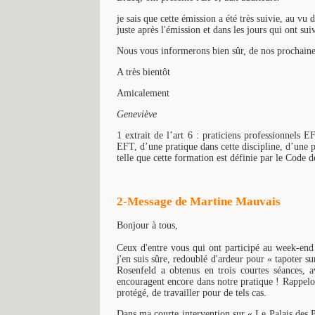
je sais que cette émission a été très suivie, au v
juste après l'émission et dans les jours qui ont suiv
Nous vous informerons bien sûr, de nos prochaine
A très bientôt
Amicalement
Geneviève
1 extrait de l’art 6 : praticiens professionnels 
EFT, d’une pratique dans cette discipline, d’une p
telle que cette formation est définie par le Code
2-Message de Martine Mauvais
Bonjour à tous,
Ceux d'entre vous qui ont participé au week-end
j'en suis sûre, redoublé d'ardeur pour « tapoter s
Rosenfeld a obtenus en trois courtes séances, a
encouragent encore dans notre pratique ! Rappelon
protégé, de travailler pour de tels cas.
Dans ma courte intervention sur « Le Palais des Pos