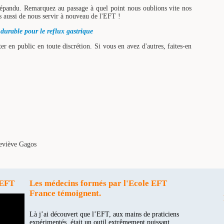
s répandu. Remarquez au passage à quel point nous oublions vite nos
s aussi de nous servir à nouveau de l'EFT !
urable pour le reflux gastrique
r en public en toute discrétion. Si vous en avez d'autres, faites-en
eviève Gagos
 EFT
Les médecins formés par l'Ecole EFT
France témoignent.
Là j’ai découvert que l’EFT, aux mains de praticiens
Je suis partisan d’alléger les traitements autant qu’il est
expérimentés, était un outil extrêmement puissant...
possible. Avec l’EFT, je peux me le permettre avec plus