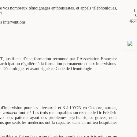
u de vos nombreux témoignages enthousiastes, et appels téléphoniques,
L
i.
G
appr
s interventions.
EFT, justifiant d’une formation reconnue par l’Association Française
articipation régulière à la formation permanente et aux intervisions
 de Déontologie, et ayant signé ce Code de Déontologie.
 d'intervision pour les niveaux 2 et 3 à LYON en Octobre, auront,
ur
vraiment
tout » ! Les trois remarquables succès que le Dr Frédéric
vec des patients ayant des problèmes psychiatriques graves, nous
s que seuls les médecins ont la capacité, dans un milieu hospitalier
sibles » j'ai eu l'occasion d'insister auprès des participants, sur un