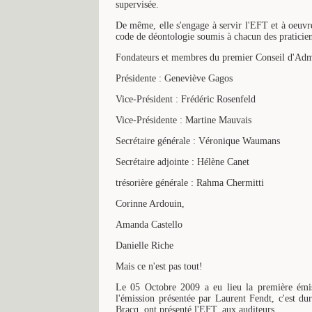
supervisée.
De même, elle s'engage à servir l'EFT et à oeuvrer
code de déontologie soumis à chacun des praticien
Fondateurs et membres du premier Conseil d'Admi
Présidente : Geneviève Gagos
Vice-Président : Frédéric Rosenfeld
Vice-Présidente : Martine Mauvais
Secrétaire générale : Véronique Waumans
Secrétaire adjointe : Hélène Canet
trésorière générale : Rahma Chermitti
Corinne Ardouin,
Amanda Castello
Danielle Riche
Mais ce n'est pas tout!
Le 05 Octobre 2009 a eu lieu la première émis
l'émission présentée par Laurent Fendt, c'est d
Bracq, ont présenté l'EFT, aux auditeurs.