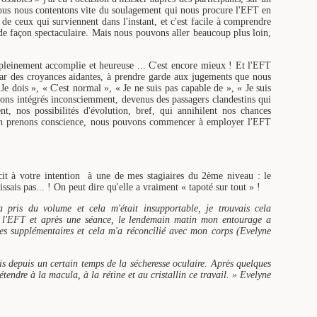
nous nous contentons vite du soulagement qui nous procure l'EFT en
de ceux qui surviennent dans l'instant, et c'est facile à comprendre
de façon spectaculaire. Mais nous pouvons aller beaucoup plus loin,
 pleinement accomplie et heureuse ... C'est encore mieux ! Et l'EFT
par des croyances aidantes, à prendre garde aux jugements que nous
Je dois », « C'est normal », « Je ne suis pas capable de », « Je suis
vons intégrés inconsciemment, devenus des passagers clandestins qui
nt, nos possibilités d'évolution, bref, qui annihilent nos chances
en prenons conscience, nous pouvons commencer à employer l'EFT
it à votre intention à une de mes stagiaires du 2ème niveau : le
ssais pas... ! On peut dire qu'elle a vraiment « tapoté sur tout » !
ris du volume et cela m'était insupportable, je trouvais cela
de l'EFT et après une séance, le lendemain matin mon entourage a
ces supplémentaires et cela m'a réconcilié avec mon corps (Evelyne
is depuis un certain temps de la sécheresse oculaire. Après quelques
étendre à la macula, à la rétine et au cristallin ce travail. » Evelyne