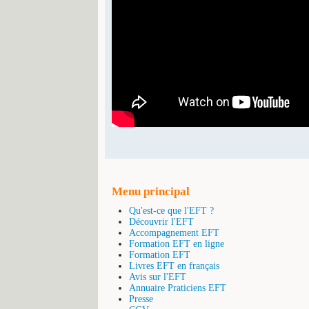
Menu principal
Qu'est-ce que l'EFT ?
Découvrir l'EFT
Accompagnement EFT
Formation EFT en ligne
Formation EFT
Livres EFT en français
Avis sur l'EFT
Annuaire Praticiens EFT
Presse