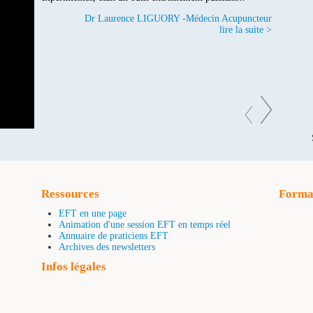
de facilité au sein de la clinique.
Dr Laurence LIGUORY -Médecin Acupuncteur
Dr Frédéric ROSENFELD - Médecin Psychiatre
lire la suite >
lire la suite >
Ressources
Format
EFT en une page
Animation d'une session EFT en temps réel
Annuaire de praticiens EFT
Archives des newsletters
Infos légales