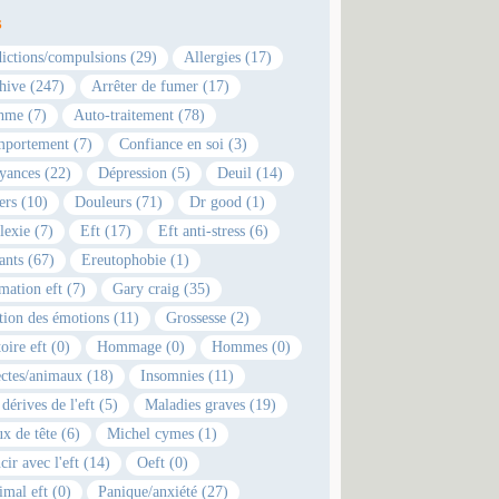
s
ictions/compulsions (29)
Allergies (17)
hive (247)
Arrêter de fumer (17)
hme (7)
Auto-traitement (78)
portement (7)
Confiance en soi (3)
yances (22)
Dépression (5)
Deuil (14)
ers (10)
Douleurs (71)
Dr good (1)
lexie (7)
Eft (17)
Eft anti-stress (6)
ants (67)
Ereutophobie (1)
mation eft (7)
Gary craig (35)
tion des émotions (11)
Grossesse (2)
oire eft (0)
Hommage (0)
Hommes (0)
ectes/animaux (18)
Insomnies (11)
dérives de l'eft (5)
Maladies graves (19)
x de tête (6)
Michel cymes (1)
cir avec l'eft (14)
Oeft (0)
imal eft (0)
Panique/anxiété (27)