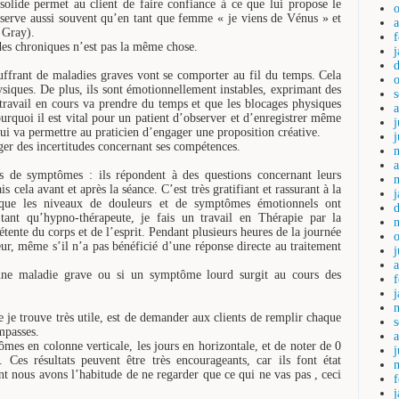
olide permet au client de faire confiance à ce que lui propose le
observe aussi souvent qu’en tant que femme « je viens de Vénus » et
 Gray).
s chroniques n’est pas la même chose.
ouffrant de maladies graves vont se comporter au fil du temps. Cela
hysiques. De plus, ils sont émotionnellement instables, exprimant des
travail en cours va prendre du temps et que les blocages physiques
urquoi il est vital pour un patient d’observer et d’enregistrer même
j
 qui va permettre au praticien d’engager une proposition créative.
ger des incertitudes concernant ses compétences.
a
s de symptômes : ils répondent à des questions concernant leurs
s cela avant et après la séance. C’est très gratifiant et rassurant à la
r que les niveaux de douleurs et de symptômes émotionnels ont
tant qu’hypno-thérapeute, je fais un travail en Thérapie par la
tente du corps et de l’esprit. Pendant plusieurs heures de la journée
eur, même s’il n’a pas bénéficié d’une réponse directe au traitement
a
’une maladie grave ou si un symptôme lourd surgit au cours des
 je trouve très utile, est de demander aux clients de remplir chaque
mpasses.
mes en colonne verticale, les jours en horizontale, et de noter de 0
Ces résultats peuvent être très encourageants, car ils font état
nt nous avons l’habitude de ne regarder que ce qui ne vas pas , ceci