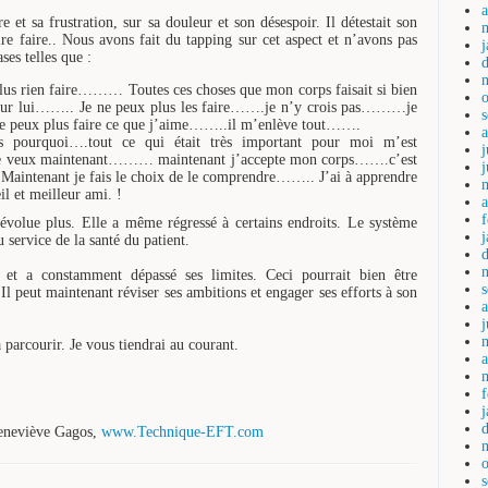
a
et sa frustration, sur sa douleur et son désespoir. Il détestait son
aire faire.. Nous avons fait du tapping sur cet aspect et n’avons pas
ses telles que :
lus rien faire……… Toutes ces choses que mon corps faisait si bien
sur lui…….. Je ne peux plus les faire…….je n’y crois pas………je
 peux plus faire ce que j’aime……..il m’enlève tout…….
 pourquoi….tout ce qui était très important pour moi m’est
j
e je veux maintenant……… maintenant j’accepte mon corps…….c’est
 Maintenant je fais le choix de le comprendre…….. J’ai à apprendre
 et meilleur ami. !
a
’évolue plus. Elle a même régressé à certains endroits. Le système
service de la santé du patient.
 et a constamment dépassé ses limites. Ceci pourrait bien être
l peut maintenant réviser ses ambitions et engager ses efforts à son
j
 parcourir. Je vous tiendrai au courant.
a
 Geneviève Gagos,
www.Technique-EFT.com