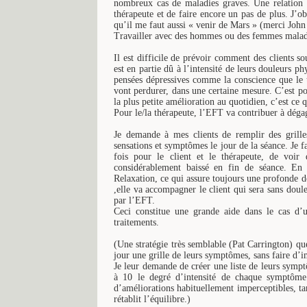
nombreux cas de maladies graves. Une relation s
thérapeute et de faire encore un pas de plus. J’
qu’il me faut aussi « venir de Mars » (merci John
Travailler avec des hommes ou des femmes malade
Il est difficile de prévoir comment des clients s
est en partie dû à l’intensité de leurs douleurs p
pensées dépressives comme la conscience que le 
vont perdurer, dans une certaine mesure. C’est po
la plus petite amélioration au quotidien, c’est ce
Pour le/la thérapeute, l’EFT va contribuer à déga
Je demande à mes clients de remplir des grille
sensations et symptômes le jour de la séance. Je fai
fois pour le client et le thérapeute, de voi
considérablement baissé en fin de séance. En 
Relaxation, ce qui assure toujours une profonde dé
,elle va accompagner le client qui sera sans doul
par l’EFT.
Ceci constitue une grande aide dans le cas d
traitements.
(Une stratégie très semblable (Pat Carrington) que
jour une grille de leurs symptômes, sans faire d’i
Je leur demande de créer une liste de leurs symptô
à 10 le degré d’intensité de chaque symptôme. 
d’améliorations habituellement imperceptibles, ta
rétablit l’équilibre.)