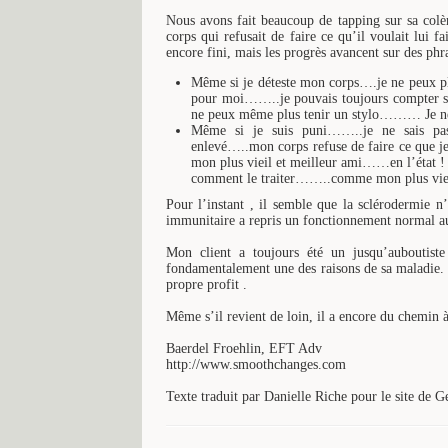
Nous avons fait beaucoup de tapping sur sa colère 
corps qui refusait de faire ce qu’il voulait lui f
encore fini, mais les progrès avancent sur des phra
Même si je déteste mon corps….je ne peux p
pour moi……..je pouvais toujours compter 
ne peux même plus tenir un stylo……… Je ne
Même si je suis puni……..je ne sais pas
enlevé…..mon corps refuse de faire ce qu
mon plus vieil et meilleur ami……en l’état !
comment le traiter……..comme mon plus vieil
Pour l’instant , il semble que la sclérodermie n
immunitaire a repris un fonctionnement normal au 
Mon client a toujours été un jusqu’auboutiste
fondamentalement une des raisons de sa maladie. I
propre profit .
Même s’il revient de loin, il a encore du chemin à
Baerdel Froehlin, EFT Adv
http://www.smoothchanges.com
Texte traduit par Danielle Riche pour le site de