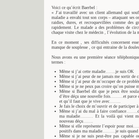
Voici ce qu’écrit Baerbel :
« J’ai travaillé avec un client allemand qui sou
maladie a envahi tout son corps – attaquant ses 
raidies, dures, et recroquevillées comme des g
rapidement. Le malade a des problèmes de circul
chaque visite chez le médecin , l’évolution de la 
En ce moment , ses difficultés concernent esse
manque de souplesse , ce qui entraine de la douleur
Nous avons eu une première séance téléphonique
termes :
Même si j’ai cette maladie…….je suis OK
Même si j’ai peur de ne jamais me sortir d
Même si j’ai peur de m’occuper de ce pr
Même si je ne peux pas croire qu’on puisse
Même si Baerbel dit que je peux être soula
d’être déçu une nouvelle fois………et parce q
et qu’il faut que je vive avec……..
Je fais le choix de m’ouvrir et de participer 
Même si j’ai du mal à faire confiance……..du
ma maladie……… Et la voilà qui vient me 
nouveau déçu…….
Même si elle représente l’espoir pour moi……
positifs dans ma maladie………je suis quan
Même si je ne suis peut-être pas capable 