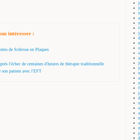
j
a
us intéresser :
intes de Sclérose en Plaques
j
rès l'échec de centaines d'heures de thérapie traditionnelle
e son patient avec l'EFT
a
a