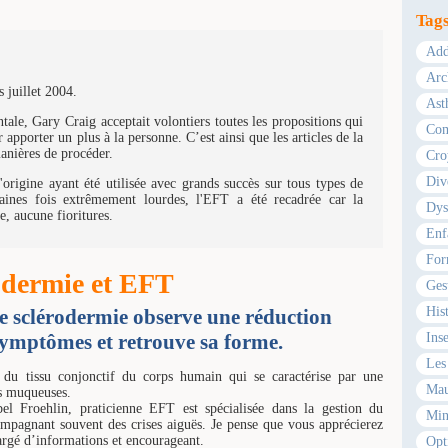
Tag
Add
Arc
 juillet 2004.
Ast
ale, Gary Craig acceptait volontiers toutes les propositions qui
Com
 apporter un plus à la personne. C’est ainsi que les articles de la
manières de procéder.
Cro
Div
origine ayant été utilisée avec grands succès sur tous types de
ines fois extrêmement lourdes, l'EFT a été recadrée car la
Dys
e, aucune fioritures.
Enf
For
odermie et EFT
Ges
Hist
e sclérodermie observe une réduction
Ins
symptômes et retrouve sa forme.
Les 
du tissu conjonctif du corps humain qui se caractérise par une
Mau
es muqueuses.
el Froehlin, praticienne EFT est spécialisée dans la gestion du
Min
pagnant souvent des crises aiguës. Je pense que vous apprécierez
hargé d’informations et encourageant.
Opt