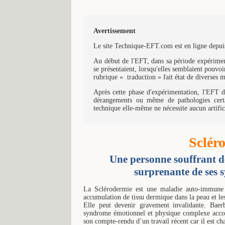
Avertissement
Le site Technique-EFT.com est en ligne depuis
Au début de l'EFT, dans sa période expériment
se présentaient, lorsqu'elles semblaient pouvoir
rubrique « traduction » fait état de diverses 
Après cette phase d'expérimentation, l'EFT d'
dérangements ou même de pathologies certa
technique elle-même ne nécessite aucun artific
Sclér
Une personne souffrant d
surprenante de ses 
La Sclérodermie est une maladie auto-immune 
accumulation de tissu dermique dans la peau et l
Elle peut devenir gravement invalidante. Baerb
syndrome émotionnel et physique complexe accom
son compte-rendu d’un travail récent car il est c