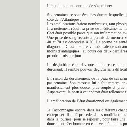
L’état du patient continue de s’améliorer
Six semaines se sont écoulées durant lesquelles 
côté de l’Atlantique .
Les améliorations étaient nombreuses, tant physi
Il a nettement réduit sa prise de médicaments, n
Ceci était possible parce que son inflammation av
Une prise de sang récente a permis de mesurer s
40 et 70 est descendue à 20. La norme de santé e
diagnostic. C’est une preuve médicale de son am
moins d’antalgiques : au cours des deux dernières
prendre trois par jour.
La déglutition était devenue douloureuse pour 
durcissait. Il semble pouvoir déglutir sans difficu
En raison du durcissement de la peau de ses main
par semaine. Son masseur lui a fait remarquer q
manifestement plus douce, plus souple et plus 
Auparavant, la peau à cet endroit était tellement f
L’amélioration de l’état émotionnel est égalemen
Je l’accompagne encore dans les différents chang
entreprise). Il a dû procéder à des modifications 
dans la journée, pour se reposer , pour faire une p
doucement. Cet homme en était venu à ne plus pouv