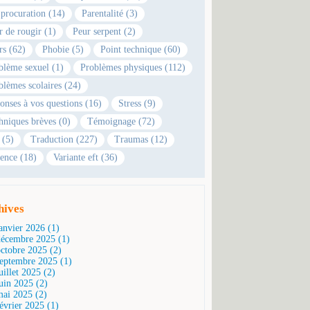
 procuration (14)
Parentalité (3)
r de rougir (1)
Peur serpent (2)
rs (62)
Phobie (5)
Point technique (60)
blème sexuel (1)
Problèmes physiques (112)
blèmes scolaires (24)
onses à vos questions (16)
Stress (9)
hniques brèves (0)
Témoignage (72)
 (5)
Traduction (227)
Traumas (12)
ence (18)
Variante eft (36)
hives
janvier 2026 (1)
décembre 2025 (1)
octobre 2025 (2)
septembre 2025 (1)
uillet 2025 (2)
juin 2025 (2)
mai 2025 (2)
février 2025 (1)