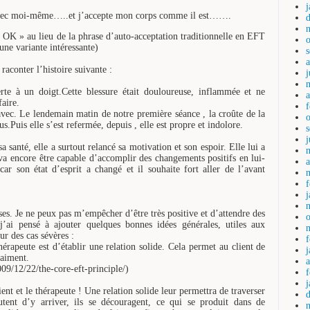
avec moi-même…..et j’accepte mon corps comme il est…….
s OK » au lieu de la phrase d’auto-acceptation traditionnelle en EFT
ne variante intéressante)
raconter l’histoire suivante :
j
rte à un doigt.Cette blessure était douloureuse, inflammée et ne
a
faire.
se avec. Le lendemain matin de notre première séance , la croûte de la
s.Puis elle s’est refermée, depuis , elle est propre et indolore.
 santé, elle a surtout relancé sa motivation et son espoir. Elle lui a
va encore être capable d’accomplir des changements positifs en lui-
a
ar son état d’esprit a changé et il souhaite fort aller de l’avant
ses. Je ne peux pas m’empêcher d’être très positive et d’attendre des
j’ai pensé à ajouter quelques bonnes idées générales, utiles aux
ur des cas sévères :
érapeute est d’établir une relation solide. Cela permet au client de
raiment.
09/12/22/the-core-eft-principle/)
ient et le thérapeute ! Une relation solide leur permettra de traverser
utent d’y arriver, ils se découragent, ce qui se produit dans de