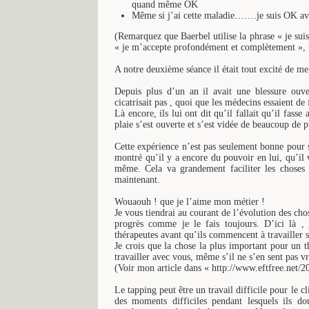
quand même OK
Même si j’ai cette maladie…….je suis OK 
(Remarquez que Baerbel utilise la phrase « je sui
« je m’accepte profondément et complètement », u
A notre deuxième séance il était tout excité de me 
Depuis plus d’un an il avait une blessure ouve
cicatrisait pas , quoi que les médecins essaient de 
Là encore, ils lui ont dit qu’il fallait qu’il fas
plaie s’est ouverte et s’est vidée de beaucoup de pu
Cette expérience n’est pas seulement bonne pour sa
montré qu’il y a encore du pouvoir en lui, qu’il 
même. Cela va grandement faciliter les choses c
maintenant.
Wouaouh ! que je l’aime mon métier !
Je vous tiendrai au courant de l’évolution des cho
progrès comme je le fais toujours. D’ici là , 
thérapeutes avant qu’ils commencent à travailler s
Je crois que la chose la plus important pour un th
travailler avec vous, même s’il ne s’en sent pas v
(Voir mon article dans « http://www.eftfree.net/20
Le tapping peut être un travail difficile pour le cl
des moments difficiles pendant lesquels ils do