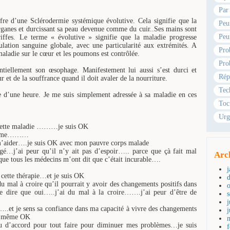
Par
ffre d’une Sclérodermie systémique évolutive. Cela signifie que la
Peu
organes et durcissant sa peau devenue comme du cuir..Ses mains sont
Peu
riffes. Le terme « évolutive » signifie que la maladie progresse
ation sanguine globale, avec une particularité aux extrémités. A
Pro
maladie sur le cœur et les poumons est contrôlée.
Pro
ntiellement son œsophage. Manifestement lui aussi s’est durci et
Rép
 et de la souffrance quand il doit avaler de la nourriture.
Tec
 d’une heure. Je me suis simplement adressée à sa maladie en ces
Toc
Urg
e cette maladie ………je suis OK
oblème………
 m’aider….je suis OK avec mon pauvre corps malade
gé…j’ai peur qu’il n’y ait pas d’espoir….. parce que çà fait mal
Arc
ue tous les médecins m’ont dit que c’était incurable….
à cette thérapie…et je suis OK
 mal à croire qu’il pourrait y avoir des changements positifs dans
dire que oui…..j’ai du mal à la croire…….j’ai peur d’être de
j
..et je sens sa confiance dans ma capacité à vivre des changements
d même OK
ou d’accord pour tout faire pour diminuer mes problèmes…je suis