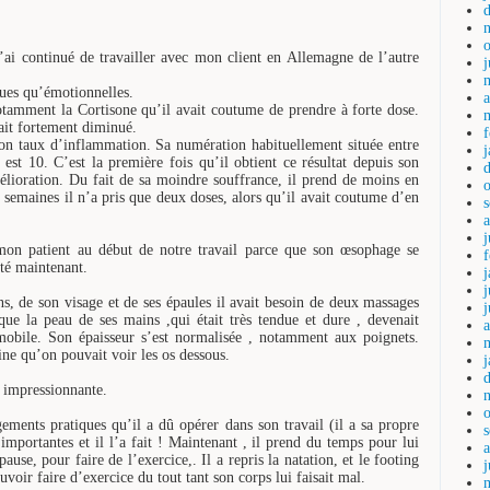
j’ai continué de travailler avec mon client en Allemagne de l’autre
ques qu’émotionnelles.
a
otamment la Cortisone qu’il avait coutume de prendre à forte dose.
ait fortement diminué.
on taux d’inflammation. Sa numération habituellement située entre
st 10. C’est la première fois qu’il obtient ce résultat depuis son
élioration. Du fait de sa moindre souffrance, il prend de moins en
 semaines il n’a pris que deux doses, alors qu’il avait coutume d’en
j
mon patient au début de notre travail parce que son œsophage se
lté maintenant.
j
s, de son visage et de ses épaules il avait besoin de deux massages
ue la peau de ses mains ,qui était très tendue et dure , devenait
a
mobile. Son épaisseur s’est normalisée , notamment aux poignets.
ine qu’on pouvait voir les os dessous.
t impressionnante.
ements pratiques qu’il a dû opérer dans son travail (il a sa propre
importantes et il l’a fait ! Maintenant , il prend du temps pour lui
ause, pour faire de l’exercice,. Il a repris la natation, et le footing
j
oir faire d’exercice du tout tant son corps lui faisait mal.