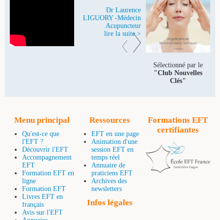
Dr Laurence
LIGUORY -Médecin
Acupuncteur
lire la suite >
Sélectionné par le
"Club Nouvelles
Clés"
Menu principal
Ressources
Formations EFT
certifiantes
Qu'est-ce que
EFT en une page
l'EFT ?
Animation d'une
Découvrir l'EFT
session EFT en
Accompagnement
temps réel
EFT
Annuaire de
Formation EFT en
praticiens EFT
ligne
Archives des
Formation EFT
newsletters
Livres EFT en
Infos légales
français
Avis sur l'EFT