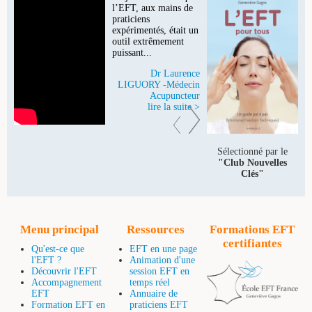
l’EFT, aux mains de
praticiens
expérimentés, était un
outil extrêmement
puissant...
Dr Laurence
LIGUORY -Médecin
Acupuncteur
lire la suite >
Sélectionné par le
"Club Nouvelles
Clés"
Menu principal
Ressources
Formations EFT
certifiantes
Qu'est-ce que
EFT en une page
l'EFT ?
Animation d'une
Découvrir l'EFT
session EFT en
Accompagnement
temps réel
EFT
Annuaire de
Formation EFT en
praticiens EFT