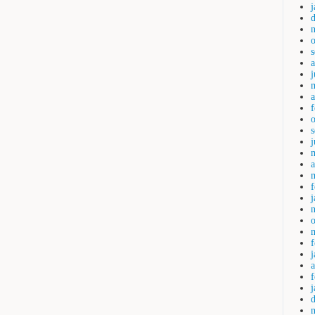
j
a
a