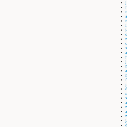
j
a
j
a
a