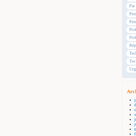
Par
Peu
Peu
Pro
Pro
Rép
Tec
Toc
Urg
Arc
j