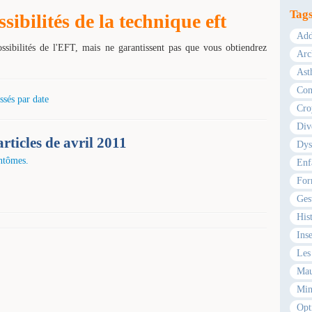
Tag
ibilités de la technique eft
Add
ossibilités de l'EFT, mais ne garantissent pas que vous obtiendrez
Arc
Ast
Com
ssés par date
Cro
Div
articles de avril 2011
Dys
antômes.
Enf
For
Ges
Hist
Ins
Les 
Mau
Min
Opt