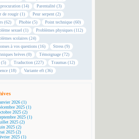
 procuration (14)
Parentalité (3)
r de rougir (1)
Peur serpent (2)
rs (62)
Phobie (5)
Point technique (60)
blème sexuel (1)
Problèmes physiques (112)
blèmes scolaires (24)
onses à vos questions (16)
Stress (9)
hniques brèves (0)
Témoignage (72)
 (5)
Traduction (227)
Traumas (12)
ence (18)
Variante eft (36)
hives
janvier 2026 (1)
décembre 2025 (1)
octobre 2025 (2)
septembre 2025 (1)
uillet 2025 (2)
juin 2025 (2)
mai 2025 (2)
février 2025 (1)