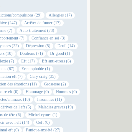
s
ictions/compulsions (29)
Allergies (17)
hive (247)
Arrêter de fumer (17)
hme (7)
Auto-traitement (78)
portement (7)
Confiance en soi (3)
yances (22)
Dépression (5)
Deuil (14)
ers (10)
Douleurs (71)
Dr good (1)
lexie (7)
Eft (17)
Eft anti-stress (6)
ants (67)
Ereutophobie (1)
mation eft (7)
Gary craig (35)
tion des émotions (11)
Grossesse (2)
oire eft (0)
Hommage (0)
Hommes (0)
ectes/animaux (18)
Insomnies (11)
dérives de l'eft (5)
Maladies graves (19)
x de tête (6)
Michel cymes (1)
cir avec l'eft (14)
Oeft (0)
imal eft (0)
Panique/anxiété (27)