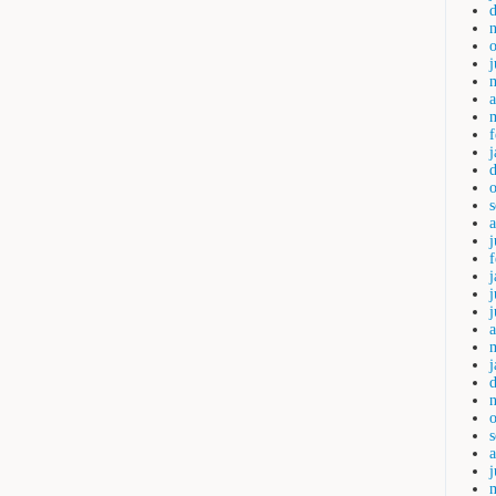
a
j
j
a
j