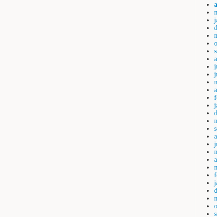
j
a
j
a