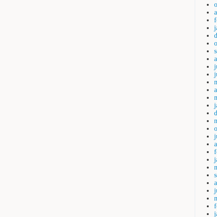
j
a
a