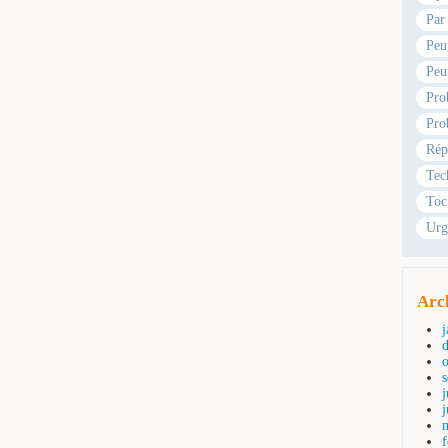
Par
Peu
Peu
Pro
Pro
Rép
Tec
Toc
Urg
Arc
j