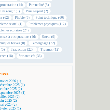
 procuration (14)
Parentalité (3)
r de rougir (1)
Peur serpent (2)
rs (62)
Phobie (5)
Point technique (60)
blème sexuel (1)
Problèmes physiques (112)
blèmes scolaires (24)
onses à vos questions (16)
Stress (9)
hniques brèves (0)
Témoignage (72)
 (5)
Traduction (227)
Traumas (12)
ence (18)
Variante eft (36)
hives
janvier 2026 (1)
décembre 2025 (1)
octobre 2025 (2)
septembre 2025 (1)
uillet 2025 (2)
juin 2025 (2)
mai 2025 (2)
février 2025 (1)