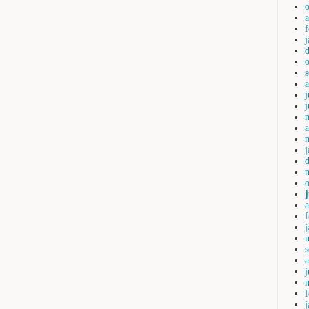
j
a
a