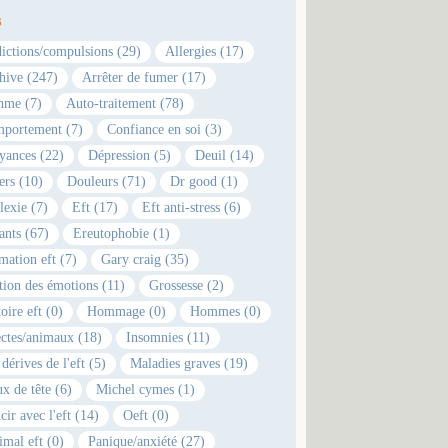
s
ictions/compulsions (29)
Allergies (17)
hive (247)
Arrêter de fumer (17)
hme (7)
Auto-traitement (78)
portement (7)
Confiance en soi (3)
yances (22)
Dépression (5)
Deuil (14)
ers (10)
Douleurs (71)
Dr good (1)
lexie (7)
Eft (17)
Eft anti-stress (6)
ants (67)
Ereutophobie (1)
mation eft (7)
Gary craig (35)
tion des émotions (11)
Grossesse (2)
oire eft (0)
Hommage (0)
Hommes (0)
ectes/animaux (18)
Insomnies (11)
dérives de l'eft (5)
Maladies graves (19)
x de tête (6)
Michel cymes (1)
cir avec l'eft (14)
Oeft (0)
imal eft (0)
Panique/anxiété (27)