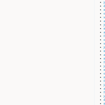
j
a
a