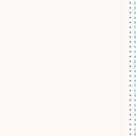
j
a
j
a
a