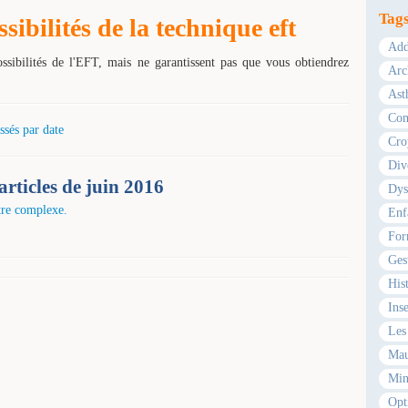
Tag
ibilités de la technique eft
Add
ossibilités de l'EFT, mais ne garantissent pas que vous obtiendrez
Arc
Ast
Com
ssés par date
Cro
Div
articles de juin 2016
Dys
tre complexe.
Enf
For
Ges
Hist
Ins
Les 
Mau
Min
Opt