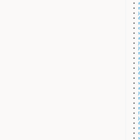
a
j
a
j
a