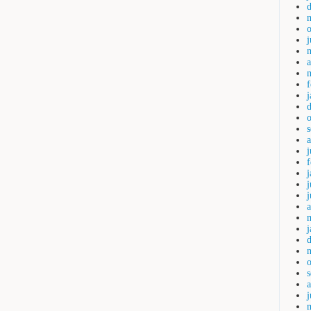
a
j
j
a
j