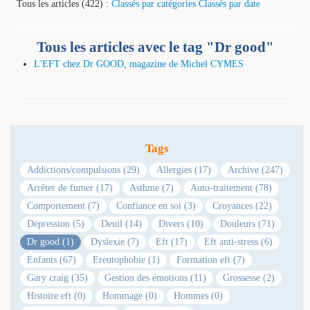
Tous les articles (422) :
Classés par catégories
Classés par date
Tous les articles avec le tag "Dr good"
L'EFT chez Dr GOOD, magazine de Michel CYMES
Tags
Addictions/compulsions (29)
Allergies (17)
Archive (247)
Arrêter de fumer (17)
Asthme (7)
Auto-traitement (78)
Comportement (7)
Confiance en soi (3)
Croyances (22)
Dépression (5)
Deuil (14)
Divers (10)
Douleurs (71)
Dr good (1)
Dyslexie (7)
Eft (17)
Eft anti-stress (6)
Enfants (67)
Ereutophobie (1)
Formation eft (7)
Gary craig (35)
Gestion des émotions (11)
Grossesse (2)
Histoire eft (0)
Hommage (0)
Hommes (0)