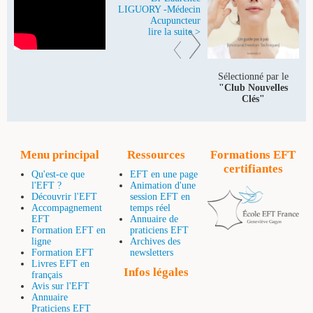
LIGUORY -Médecin
Acupuncteur
lire la suite >
Sélectionné par le
"Club Nouvelles
Clés"
Menu principal
Ressources
Formations EFT
certifiantes
Qu'est-ce que
EFT en une page
l'EFT ?
Animation d'une
Découvrir l'EFT
session EFT en
Accompagnement
temps réel
EFT
Annuaire de
Formation EFT en
praticiens EFT
ligne
Archives des
Formation EFT
newsletters
Livres EFT en
Infos légales
français
Avis sur l'EFT
Annuaire
Praticiens EFT