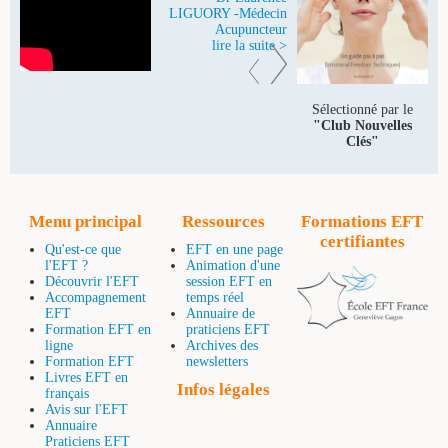
LIGUORY -Médecin
Acupuncteur
lire la suite >
Sélectionné par le
"Club Nouvelles
Clés"
Menu principal
Ressources
Formations EFT
certifiantes
Qu'est-ce que
EFT en une page
l'EFT ?
Animation d'une
Découvrir l'EFT
session EFT en
Accompagnement
temps réel
EFT
Annuaire de
Formation EFT en
praticiens EFT
ligne
Archives des
Formation EFT
newsletters
Livres EFT en
Infos légales
français
Avis sur l'EFT
Annuaire
Praticiens EFT