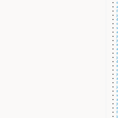
j
a
a