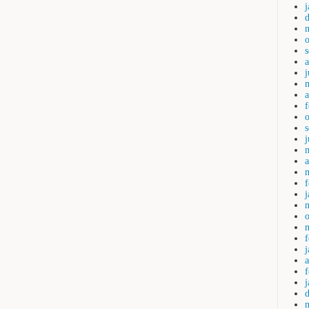
j
a
a