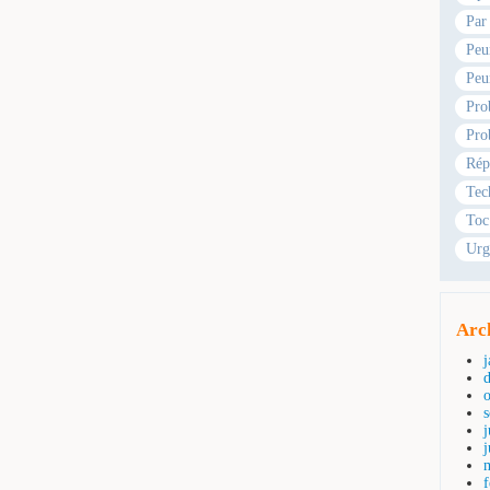
Par
Peu
Peu
Pro
Pro
Rép
Tec
Toc
Urg
Arc
j