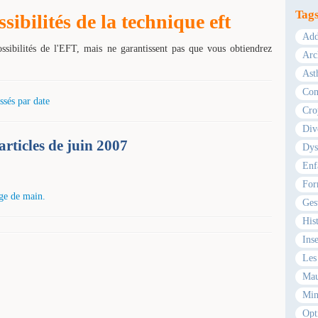
Tag
ibilités de la technique eft
Add
ossibilités de l'EFT, mais ne garantissent pas que vous obtiendrez
Arc
Ast
Com
ssés par date
Cro
Div
articles de juin 2007
Dys
Enf
For
ge de main.
Ges
Hist
Ins
Les 
Mau
Min
Opt