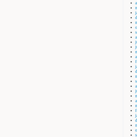
a
j
a
j
a