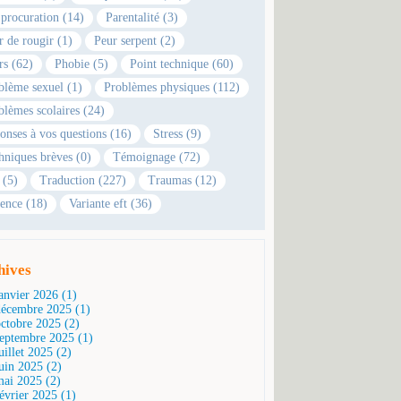
 procuration (14)
Parentalité (3)
r de rougir (1)
Peur serpent (2)
rs (62)
Phobie (5)
Point technique (60)
blème sexuel (1)
Problèmes physiques (112)
blèmes scolaires (24)
onses à vos questions (16)
Stress (9)
hniques brèves (0)
Témoignage (72)
 (5)
Traduction (227)
Traumas (12)
ence (18)
Variante eft (36)
hives
janvier 2026 (1)
décembre 2025 (1)
octobre 2025 (2)
septembre 2025 (1)
uillet 2025 (2)
juin 2025 (2)
mai 2025 (2)
février 2025 (1)