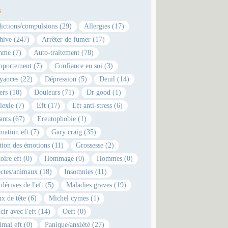
s
ictions/compulsions (29)
Allergies (17)
hive (247)
Arrêter de fumer (17)
hme (7)
Auto-traitement (78)
portement (7)
Confiance en soi (3)
yances (22)
Dépression (5)
Deuil (14)
ers (10)
Douleurs (71)
Dr good (1)
lexie (7)
Eft (17)
Eft anti-stress (6)
ants (67)
Ereutophobie (1)
mation eft (7)
Gary craig (35)
tion des émotions (11)
Grossesse (2)
oire eft (0)
Hommage (0)
Hommes (0)
ectes/animaux (18)
Insomnies (11)
dérives de l'eft (5)
Maladies graves (19)
x de tête (6)
Michel cymes (1)
cir avec l'eft (14)
Oeft (0)
imal eft (0)
Panique/anxiété (27)