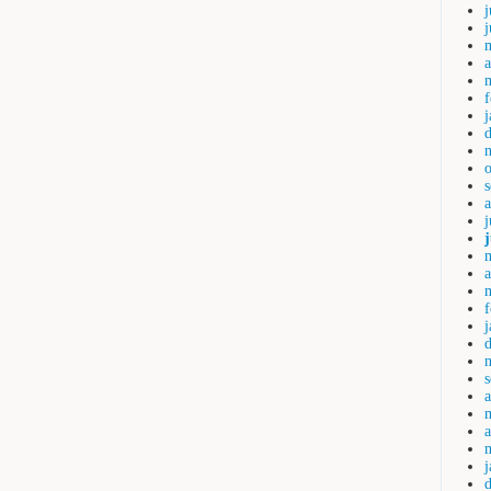
j
a
j
a
a