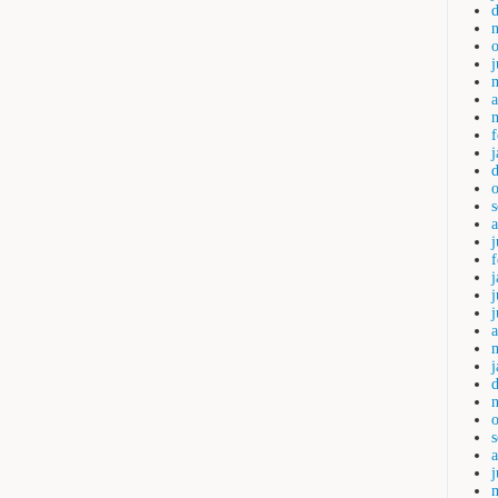
a
j
j
a
j