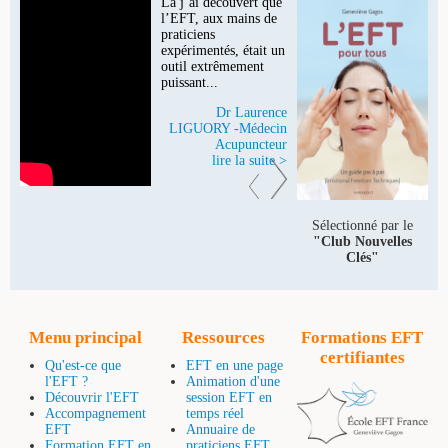
Là j’ai découvert que
l’EFT, aux mains de
praticiens
expérimentés, était un
outil extrêmement
puissant...
Dr Laurence
LIGUORY -Médecin
Acupuncteur
lire la suite >
Sélectionné par le
"Club Nouvelles
Clés"
Menu principal
Ressources
Formations EFT
certifiantes
Qu'est-ce que
EFT en une page
l'EFT ?
Animation d'une
Découvrir l'EFT
session EFT en
Accompagnement
temps réel
EFT
Annuaire de
Formation EFT en
praticiens EFT