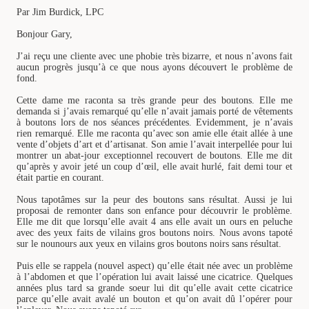
Par Jim Burdick, LPC
Bonjour Gary,
J’ai reçu une cliente avec une phobie très bizarre, et nous n’avons fait
aucun progrès jusqu’à ce que nous ayons découvert le problème de
fond.
Cette dame me raconta sa très grande peur des boutons. Elle me
demanda si j’avais remarqué qu’elle n’avait jamais porté de vêtements
à boutons lors de nos séances précédentes. Evidemment, je n’avais
rien remarqué. Elle me raconta qu’avec son amie elle était allée à une
vente d’objets d’art et d’artisanat. Son amie l’avait interpellée pour lui
montrer un abat-jour exceptionnel recouvert de boutons. Elle me dit
qu’après y avoir jeté un coup d’œil, elle avait hurlé, fait demi tour et
était partie en courant.
Nous tapotâmes sur la peur des boutons sans résultat. Aussi je lui
proposai de remonter dans son enfance pour découvrir le problème.
Elle me dit que lorsqu’elle avait 4 ans elle avait un ours en peluche
avec des yeux faits de vilains gros boutons noirs. Nous avons tapoté
sur le nounours aux yeux en vilains gros boutons noirs sans résultat.
Puis elle se rappela (nouvel aspect) qu’elle était née avec un problème
à l’abdomen et que l’opération lui avait laissé une cicatrice. Quelques
années plus tard sa grande soeur lui dit qu’elle avait cette cicatrice
parce qu’elle avait avalé un bouton et qu’on avait dû l’opérer pour