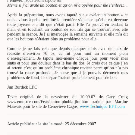
l’enlever. Nous avons tapoté sur
Même si j’ai avalé un bouton et qu’on m’a opérée pour me l’enlever...
Après la préparation, nous avons tapoté sur « avaler un bouton » et
nous avions à peine terminé la première séquence qu’elle est devenue
toute joyeuse et a dit que c’était parti. Elle l’a prouvé en tendant la
main et en touchant un bouton de son fils qui se trouvait avec elle
pendant la séance. Je l’ai interrogée la semaine suivante et elle m’a dit
que les boutons n’étaient plus un problème pour elle.
Comme je ne fais cela que depuis quelques mois avec un taux de
réussite d’environ 70 %, ce fut pour moi un moment plein
d’enseignement. Je tapote moi-même chaque jour pour vider mes
sinus et pour une douleur dans le bas du dos. Je crois que ce que j’en
ai retenu c’est qu’un problème chronique revient parce qu’on n’a pas
trouvé la cause profonde. Je pense que si je pouvais découvrir mes
problèmes de fond, ils disparaîtraient probablement pour de bon.
Jim Burdick LPC
Texte original de la newsletter du 10.09.07 de Gary Craig
www.emofree.com/Fear/button-phobia-jim.htm traduit par Martine
Mauvais pour le site de Geneviève Gagos,
www.Technique-EFT.com
Article publié sur le site le mardi 25 décembre 2007