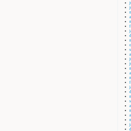
j
a
j
a
a