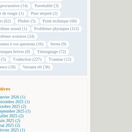
 procuration (14)
Parentalité (3)
r de rougir (1)
Peur serpent (2)
rs (62)
Phobie (5)
Point technique (60)
blème sexuel (1)
Problèmes physiques (112)
blèmes scolaires (24)
onses à vos questions (16)
Stress (9)
hniques brèves (0)
Témoignage (72)
 (5)
Traduction (227)
Traumas (12)
ence (18)
Variante eft (36)
hives
janvier 2026 (1)
décembre 2025 (1)
octobre 2025 (2)
septembre 2025 (1)
uillet 2025 (2)
juin 2025 (2)
mai 2025 (2)
février 2025 (1)