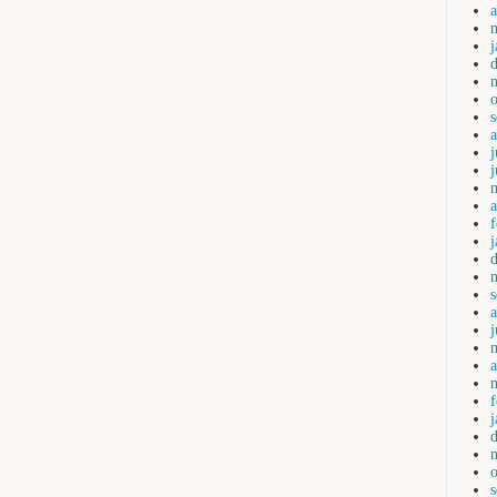
a
j
a
j
a