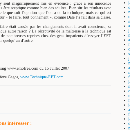
T y sont magnifiquement mis en évidence ; grâce à son innocence
s être sceptique comme bien des adultes. Bien sûr les résultats avec
lle que soit l’opinion que l’on a de la technique, mais ce qui est
pour « le faire, tout bonnement », comme Dale l’a fait dans sa classe.
ire était causée par les changements dont il avait conscience, sa
j
que autre raison ? La réceptivité de la maîtresse à la technique est
à de nombreuses reprises chez des gens impatients d’essayer l’EFT
a
ur quelqu’un d’autre.
a
 Craig www.emofree.com du 16 Juillet 2007
viève Gagos,
www.Technique-EFT.com
us intéresser :