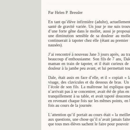
Par Helen P. Bressler
En tant qu’élève infirmière (adulte), actuellemen
santé de gravité variée. Un jour je me suis trouvé
d’une forte gêne dans le mollet, aussi je propo
une diminution sensible de sa douleur au mollet
continuerait à tapoter chez elle (étant au premier 
nausées).
J’ai rencontré à nouveau Jane 3 jours après, au trav
beaucoup d’enthousiasme. Son fils de 7 ans, Dale,
maman en train de tapoter, et il était curieux de 
douleur à la jambe peu avant, et lui permettait to
Dale, était assis en face d’elle, et il « copiait »
visage, des clavicules et du dessous de bras. Un 
l’école de son fils. La maîtresse lui expliqua qu
n’arrivait pas à se concentrer, avait été de plus en
tranquillement à sa table, et avait tapoté douceme
en revenant chaque fois sur les mêmes points, en 
fois au cours de la journée.
L’attention qu’il portait au cours était « la meill
aux questions, une chose qu’il n’avait jamais fait
que tous mes élèves sachent le faire pour pouvoir ê