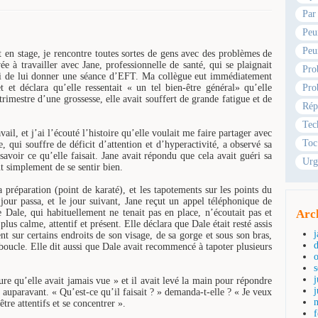
Par
Peu
Peu
t en stage, je rencontre toutes sortes de gens avec des problèmes de
e à travailler avec Jane, professionnelle de santé, qui se plaignait
Pro
sai de lui donner une séance d’EFT. Ma collègue eut immédiatement
 et déclara qu’elle ressentait « un tel bien-être général» qu’elle
Pro
trimestre d’une grossesse, elle avait souffert de grande fatigue et de
Rép
Tec
ail, et j’ai l’écouté l’histoire qu’elle voulait me faire partager avec
Toc
 qui souffre de déficit d’attention et d’hyperactivité, a observé sa
savoir ce qu’elle faisait. Jane avait répondu que cela avait guéri sa
Urg
ut simplement de se sentir bien.
 la préparation (point de karaté), et les tapotements sur les points du
jour passa, et le jour suivant, Jane reçut un appel téléphonique de
e Dale, qui habituellement ne tenait pas en place, n’écoutait pas et
Arc
 plus calme, attentif et présent. Elle déclara que Dale était resté assis
nt sur certains endroits de son visage, de sa gorge et sous son bras,
boucle. Elle dit aussi que Dale avait recommencé à tapoter plusieurs
j
eure qu’elle avait jamais vue » et il avait levé la main pour répondre
e auparavant. « Qu’est-ce qu’il faisait ? » demanda-t-elle ? « Je veux
tre attentifs et se concentrer ».