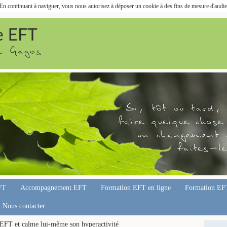
. En continuant à naviguer, vous nous autorisez à déposer un cookie à des fins de mesure d'audi
FT
Accompagnement EFT
Formation EFT en ligne
Formation EF
Nous contacter
'EFT et calme lui-même son hyperactivité