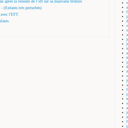
an après la reussite de l’eft sur sa mauvaise brûlure
- (Enfants très perturbés)
 avec l'EFT.
nfants.
j
a
a