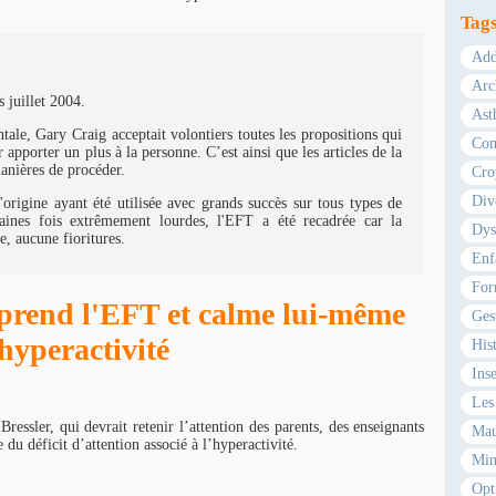
Tag
Add
Arc
 juillet 2004.
Ast
ale, Gary Craig acceptait volontiers toutes les propositions qui
Com
 apporter un plus à la personne. C’est ainsi que les articles de la
manières de procéder.
Cro
Div
origine ayant été utilisée avec grands succès sur tous types de
ines fois extrêmement lourdes, l'EFT a été recadrée car la
Dys
e, aucune fioritures.
Enf
For
pprend l'EFT et calme lui-même
Ges
hyperactivité
Hist
Ins
Les 
Bressler, qui devrait retenir l’attention des parents, des enseignants
Mau
du déficit d’attention associé à l’hyperactivité.
Min
Opt