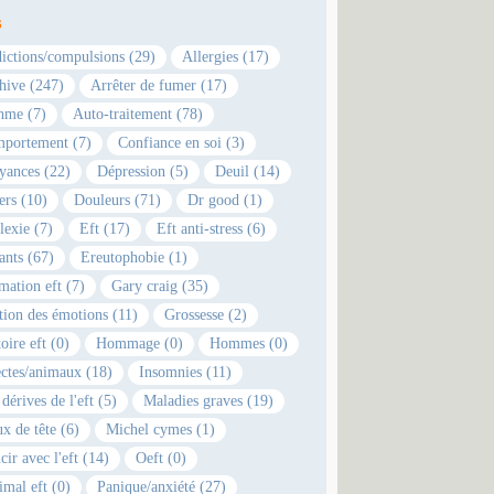
s
ictions/compulsions (29)
Allergies (17)
hive (247)
Arrêter de fumer (17)
hme (7)
Auto-traitement (78)
portement (7)
Confiance en soi (3)
yances (22)
Dépression (5)
Deuil (14)
ers (10)
Douleurs (71)
Dr good (1)
lexie (7)
Eft (17)
Eft anti-stress (6)
ants (67)
Ereutophobie (1)
mation eft (7)
Gary craig (35)
tion des émotions (11)
Grossesse (2)
oire eft (0)
Hommage (0)
Hommes (0)
ectes/animaux (18)
Insomnies (11)
dérives de l'eft (5)
Maladies graves (19)
x de tête (6)
Michel cymes (1)
cir avec l'eft (14)
Oeft (0)
imal eft (0)
Panique/anxiété (27)