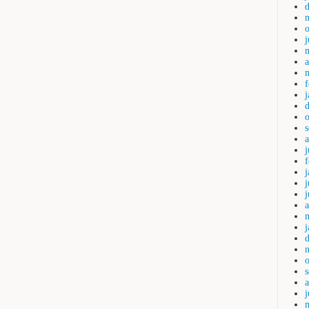
a
j
j
a
j