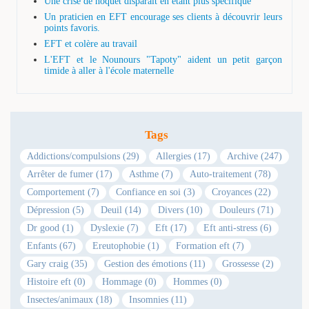
Une crise de hoquet disparaît en étant plus spécifique
Un praticien en EFT encourage ses clients à découvrir leurs
points favoris.
EFT et colère au travail
L'EFT et le Nounours "Tapoty" aident un petit garçon
timide à aller à l'école maternelle
Tags
Addictions/compulsions (29)
Allergies (17)
Archive (247)
Arrêter de fumer (17)
Asthme (7)
Auto-traitement (78)
Comportement (7)
Confiance en soi (3)
Croyances (22)
Dépression (5)
Deuil (14)
Divers (10)
Douleurs (71)
Dr good (1)
Dyslexie (7)
Eft (17)
Eft anti-stress (6)
Enfants (67)
Ereutophobie (1)
Formation eft (7)
Gary craig (35)
Gestion des émotions (11)
Grossesse (2)
Histoire eft (0)
Hommage (0)
Hommes (0)
Insectes/animaux (18)
Insomnies (11)