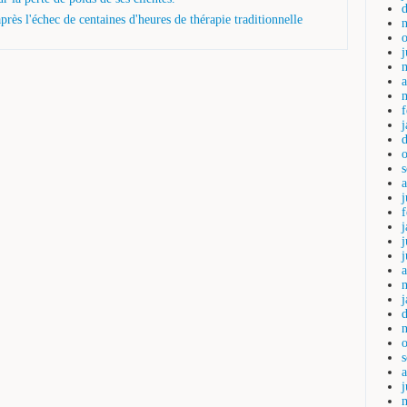
rès l'échec de centaines d'heures de thérapie traditionnelle
a
j
j
a
j