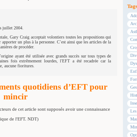
Tag
Add
Arc
 juillet 2004.
Ast
ale, Gary Craig acceptait volontiers toutes les propositions qui
Com
 apporter un plus à la personne. C’est ainsi que les articles de la
manières de procéder.
Cro
Div
origine ayant été utilisée avec grands succès sur tous types de
ines fois extrêmement lourdes, l'EFT a été recadrée car la
Dys
e, aucune fioritures.
Enf
For
ements quotidiens d’EFT pour
Ges
mincir
Hist
Ins
ecteurs de cet article sont supposés avoir une connaissance
Les 
tique de l'EFT. NDT)
Mau
Min
Opt