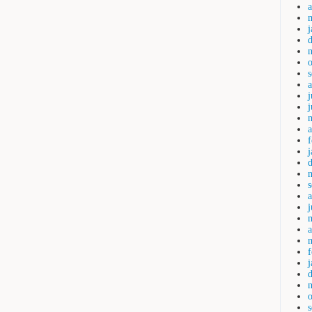
a
j
a
j
a