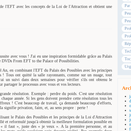
Par
e l'EFT avec les concepts de la Loi de l'Attraction et obtient une
Peu
Peu
Pro
Pro
Rép
Tec
ssite avec vous ! J'ai eu une inspiration formidable grâce au Palais
Toc
e de DVDs From EFT to the Palace of Possibilities.
Urg
el An, en combinant l'EFT du Palais des Possibles avec les principes
ès ! Tous ont quitté la salle rayonnants, comme sur un nuage, tout
erai un suivi dans deux semaines pour vérifier s'ils ont obtenu le
ur partager le processus avec vous et vos lecteurs.
Arc
grande résolution. Exemple : perdre du poids. C'est une résolution
 chaque année. Si les gens doivent prendre cette résolution tous les
affreux ! C'est beaucoup de travail, ça demande beaucoup d'efforts,
la signifie privation, faim, et, au sens propre : perte !
j
lisant le Palais des Possibles et les principes de la Loi d'Attraction
llé et reformulé jusqu'à obtenir la meilleure formulation possible en
 « il faut », juste des « je veux ». A la première personne, et au