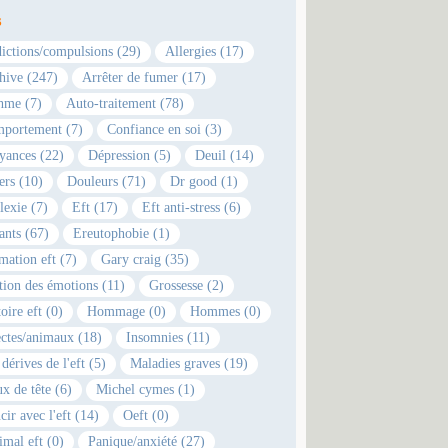
s
ictions/compulsions (29)
Allergies (17)
hive (247)
Arrêter de fumer (17)
hme (7)
Auto-traitement (78)
portement (7)
Confiance en soi (3)
yances (22)
Dépression (5)
Deuil (14)
ers (10)
Douleurs (71)
Dr good (1)
lexie (7)
Eft (17)
Eft anti-stress (6)
ants (67)
Ereutophobie (1)
mation eft (7)
Gary craig (35)
tion des émotions (11)
Grossesse (2)
oire eft (0)
Hommage (0)
Hommes (0)
ectes/animaux (18)
Insomnies (11)
dérives de l'eft (5)
Maladies graves (19)
x de tête (6)
Michel cymes (1)
cir avec l'eft (14)
Oeft (0)
imal eft (0)
Panique/anxiété (27)