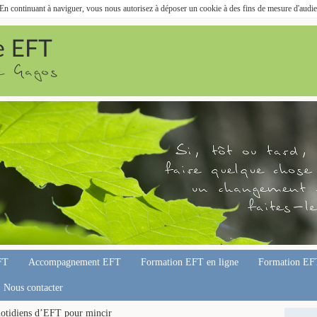
. En continuant à naviguer, vous nous autorisez à déposer un cookie à des fins de mesure d'audi
FT
Accompagnement EFT
Formation EFT en ligne
Formation EF
Nous contacter
otidiens d’EFT pour mincir