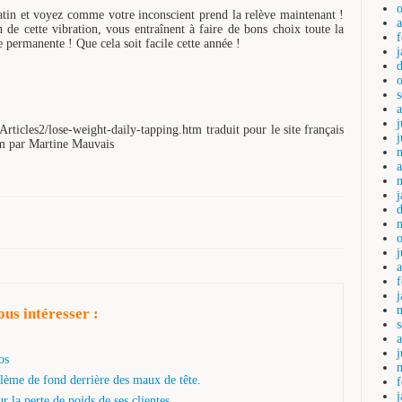
n et voyez comme votre inconscient prend la relève maintenant !
n de cette vibration, vous entraînent à faire de bons choix toute la
e permanente ! Que cela soit facile cette année !
j
ticles2/lose-weight-daily-tapping.htm traduit pour le site français
m par Martine Mauvais
a
a
us intéresser :
os
blème de fond derrière des maux de tête.
 la perte de poids de ses clientes.