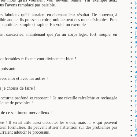
les mots qu'ils voulaient voir devenir réalité. Par exemple deux
ous l'avons remplacé par paisible.
es fabuleux qu'ils auraient en obtenant leur résultat. De nouveau, à
ible auquel ils puissent croire, uniquement des mots désirables. Puis
T quotidien simple et rapide. En voici un exemple :
j
nt surexcitée, maintenant que j'ai un corps léger, fort, souple, en
a
onfortables et ils me vont divinement bien !
puissante !
a
 avec moi et avec les autres !
 je choisis de faire !
cturne profond et reposant ! Je me réveille rafraîchie et rechargée
leine de possibles !
e de ce sentiment merveilleux !
serait utile aussi d'écouter les « oui, mais … » qui peuvent
ien formulées. Ils peuvent attirer l'attention sur des problèmes pas
urraient adoucir le processus.