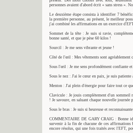
présent. Des mots choisis avec soin, seulement 
personnes avaient d'abord écrit « sans stress ». N
Le deuxième étape consista à identifier 7 bénéfic
la première personne, au présent, le meilleur poss
j'ai combiné les affirmations en un exercice d'EF
Sommet de la tête : Je suis si ravie, complèteme
bonne santé, et que je pèse 60 kilos !
Sourcil : Je me sens vibrante et jeune !
Côté de l'œil : Mes vêtements sont agréablement c
Sous l'œil : Je me sens profondément confiante et 
Sous le nez : J'ai le cœur en paix, je suis patiente
Menton : J'ai plein d'énergie pour faire tout ce que
Clavicule : Je jouis complètement d'un sommeil no
! Je savoure, en saluant chaque nouvelle journée p
Sous le bras : Je suis si heureuse et reconnaissant
COMMENTAIRE DE GARY CRAIG : Bonne idée ! Il 
survenir à la fin de chacune de ces affirmations b
encore résolus, qui une fois traités avec l'EFT, po