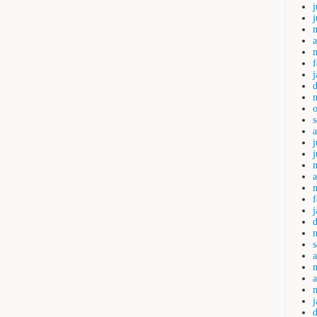
j
a
j
a
a