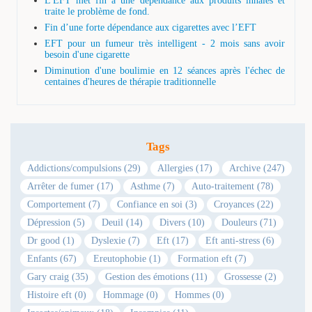
L'EFT met fin à une dépendance aux produits inhalés et
traite le problème de fond.
Fin d’une forte dépendance aux cigarettes avec l’EFT
EFT pour un fumeur très intelligent - 2 mois sans avoir
besoin d'une cigarette
Diminution d'une boulimie en 12 séances après l'échec de
centaines d'heures de thérapie traditionnelle
Tags
Addictions/compulsions (29)
Allergies (17)
Archive (247)
Arrêter de fumer (17)
Asthme (7)
Auto-traitement (78)
Comportement (7)
Confiance en soi (3)
Croyances (22)
Dépression (5)
Deuil (14)
Divers (10)
Douleurs (71)
Dr good (1)
Dyslexie (7)
Eft (17)
Eft anti-stress (6)
Enfants (67)
Ereutophobie (1)
Formation eft (7)
Gary craig (35)
Gestion des émotions (11)
Grossesse (2)
Histoire eft (0)
Hommage (0)
Hommes (0)