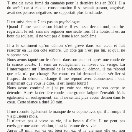
T. me dit avoir fumé du cannabis pour la dernière fois en 2001. Il a
du arrêté car à chaque consommation il se sentait parano, angoissé,
avait des pensées négatives, ne supportait plus la solitude.
Il est suivi depuis 7 ans pas un psychologue.
Quand T. me raconte son histoire, il est assis devant moi, courbé,
regardant le sol, sans me regarder une seule fois. Il a honte, il est au
bout du rouleau, il ne voit pas d’issue à son problème.
Il a le sentiment qu’un démon s’est grevé dans son cœur et fait
ressortir en lui son côté sombre. Un côté qui n’est pas lui, et qu'il ne
supporte pas.
Nous avons tapoté sur le démon dans son cœur et après une ronde de
la séance courte, T. sens un soulagement au niveau du visage. En
l’interrogeant sur l’intensité de la présence du démon, il me répond
que cela n’a pas changé. Par contre en lui demandant de vérifier si
l’aspect du démon a changé il me répond avec étonnement : oui,
maintenant que vous le dites, il est moins lourd !
Nous avons continué et j’ai pu voir son visage et son corps se
détendre. Après la dernière ronde, une grande fatigue l’envahit. Mais
également un soulagement, car il ne sentait plus aucun démon dans le
cœur. Cette séance a duré 20 min.
Il me raconte également le manque de sa copine avec qui il a rompu il
y a plusieurs mois.
Il n’arrive pas à vivre sa vie, il a besoin d’elle. Il ne peut pas
envisager une autre relation, c’est la femme de sa vie.
Après 10 min, son ex est bien son ex, et la vie sans elle est non