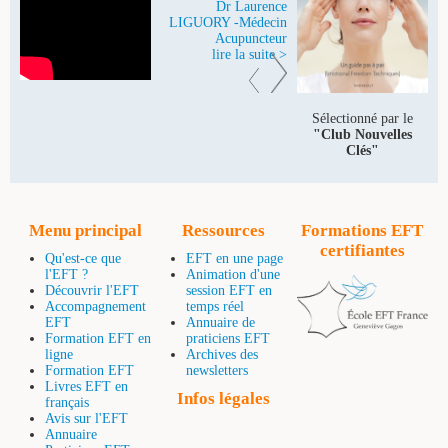
Dr Laurence
LIGUORY -Médecin
Acupuncteur
lire la suite >
Sélectionné par le
"Club Nouvelles
Clés"
Menu principal
Ressources
Formations EFT
certifiantes
Qu'est-ce que
EFT en une page
l'EFT ?
Animation d'une
Découvrir l'EFT
session EFT en
Accompagnement
temps réel
EFT
Annuaire de
Formation EFT en
praticiens EFT
ligne
Archives des
Formation EFT
newsletters
Livres EFT en
Infos légales
français
Avis sur l'EFT
Annuaire