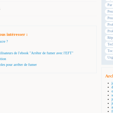
Par
8
Peu
Peu
Pro
Pro
us intéresser :
Rép
ucre ?
Tec
Toc
tilisateurs de l'ebook "Arrêter de fumer avec l'EFT"
Urg
ition
bles pour arrêter de fumer
Arc
j