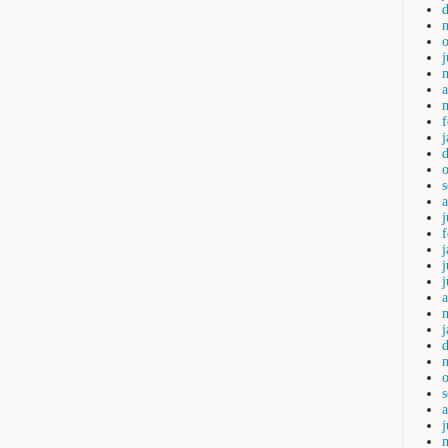
a
j
j
a
j