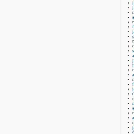
j
a
j
a
a