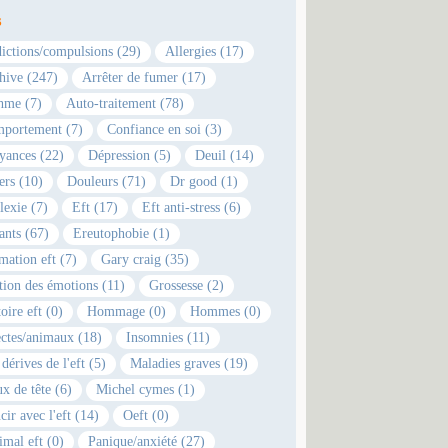
s
ictions/compulsions (29)
Allergies (17)
hive (247)
Arrêter de fumer (17)
hme (7)
Auto-traitement (78)
portement (7)
Confiance en soi (3)
yances (22)
Dépression (5)
Deuil (14)
ers (10)
Douleurs (71)
Dr good (1)
lexie (7)
Eft (17)
Eft anti-stress (6)
ants (67)
Ereutophobie (1)
mation eft (7)
Gary craig (35)
tion des émotions (11)
Grossesse (2)
oire eft (0)
Hommage (0)
Hommes (0)
ectes/animaux (18)
Insomnies (11)
dérives de l'eft (5)
Maladies graves (19)
x de tête (6)
Michel cymes (1)
cir avec l'eft (14)
Oeft (0)
imal eft (0)
Panique/anxiété (27)