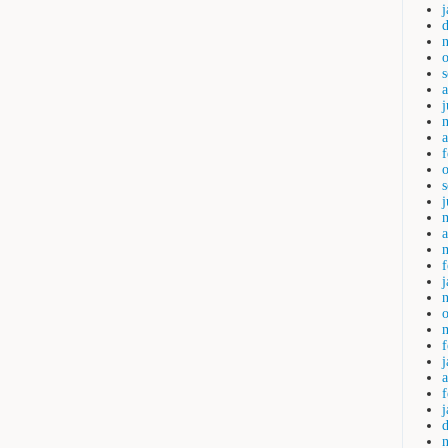
j
a
a