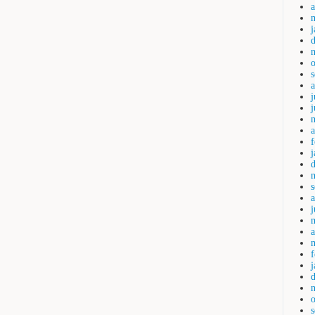
a
j
a
j
a