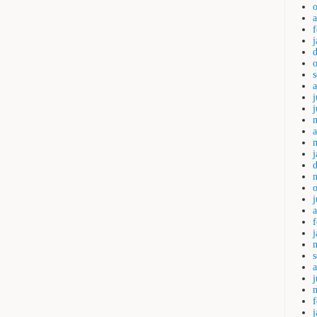
j
a
a