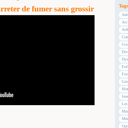
Tag
rreter de fumer sans grossir
Add
Arc
Ast
Com
Cro
Div
Dys
Enf
For
Ges
Hist
Ins
Les 
Mau
Min
Opt