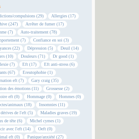
s
ictions/compulsions (29)
Allergies (17)
hive (247)
Arrêter de fumer (17)
hme (7)
Auto-traitement (78)
portement (7)
Confiance en soi (3)
yances (22)
Dépression (5)
Deuil (14)
ers (10)
Douleurs (71)
Dr good (1)
lexie (7)
Eft (17)
Eft anti-stress (6)
ants (67)
Ereutophobie (1)
mation eft (7)
Gary craig (35)
tion des émotions (11)
Grossesse (2)
oire eft (0)
Hommage (0)
Hommes (0)
ectes/animaux (18)
Insomnies (11)
dérives de l'eft (5)
Maladies graves (19)
x de tête (6)
Michel cymes (1)
cir avec l'eft (14)
Oeft (0)
imal eft (0)
Panique/anxiété (27)