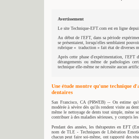
Avertissement
Le site Technique-EFT.com est en ligne depuis
Au début de l'EFT, dans sa période expériment
se présentaient, lorsqu'elles semblaient pouvoir
rubrique « traduction » fait état de diverses 
Après cette phase d'expérimentation, l'EFT d'
dérangements ou même de pathologies certa
technique elle-même ne nécessite aucun artific
Une étude montre qu'une technique d'ac
dentaires
San Francisco, CA (PRWEB) -- On estime qu'un p
modérée à sévère dès qu'ils rendent visite au dent
même le nettoyage de dents tout simple, mène so
contribuer à des maladies sérieuses, y compris les
Pendant des années, les thérapeutes en EFT (E
nom de TLE - Techniques de Libération Emotion
chacun peut faire soi-même, ont rapporté des résu