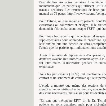
l'anxiété liée aux soins dentaires. Une étud
maintenant que les patients qui utilisent l'EFT 
travaux dentaires. Les instructions de base pou
manuel de 79 pages. http://www.wisdomofbeing.
Pour l'étude, on demandait aux patients dont l'
extractions ou couronnes et bridges, si le trai
demandait s'ils souhaitaient essayer l'EFT, qui é
Pour tous les patients qui acceptaient d'essay
supplémentaires pour apprendre la procédure. Qu
leur anxiété sur une échelle de zéro (complète
l'étude que les patients qui indiquaient une anxiété
Après 6 minutes de tapotements d'acupression,
dentaires avaient lieu immédiatement après. On ap
sur leurs mains, si nécessaire, pendant les soi
expérience.
Tous les participants (100%) ont mentionné une
confort et un sentiment de contrôle qui leur permet
L'étude a montré que même des sessions de ta
significative les visites chez le dentiste, non seu
des soins nécessaires, mais aussi pour les dentistes 
“En tant que thérapeute EFT” dit le Dr. Temple
patients en soins dentaires, mais pour moi-mêm