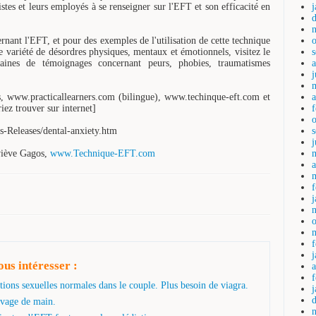
istes et leurs employés à se renseigner sur l'EFT et son efficacité en
ernant l'EFT, et pour des exemples de l'utilisation de cette technique
variété de désordres physiques, mentaux et émotionnels, visitez le
aines de témoignages concernant peurs, phobies, traumatismes
j
is, www.practicallearners.com (bilingue), www.techinque-eft.com et
a
iez trouver sur internet]
s-Releases/dental-anxiety.htm
eviève Gagos,
www.Technique-EFT.com
a
us intéresser :
ions sexuelles normales dans le couple. Plus besoin de viagra.
avage de main.