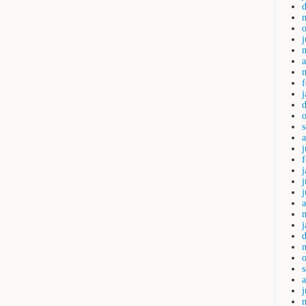
a
j
j
a
j