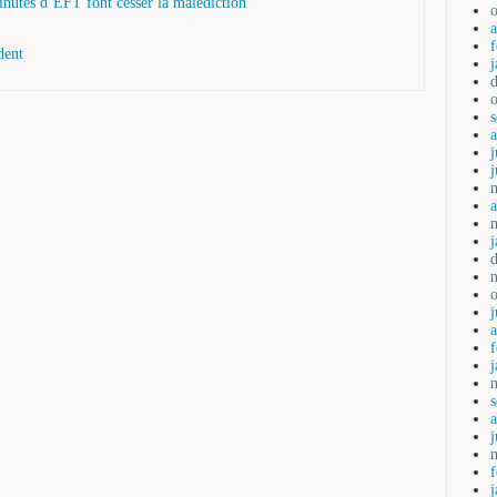
inutes d’EFT font cesser la malédiction
dent
j
a
a