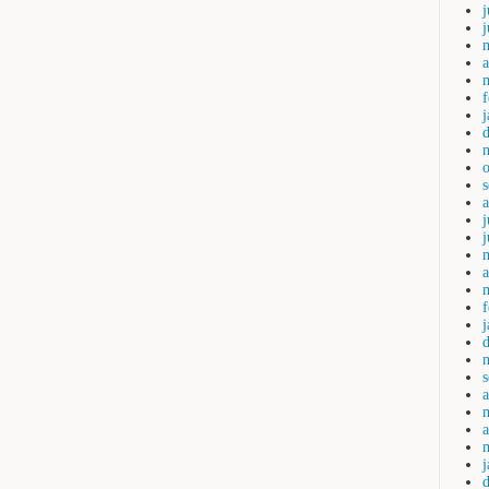
j
a
j
a
a