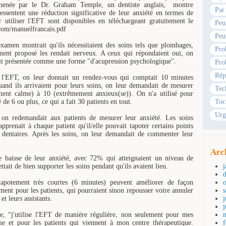
e menée par le Dr. Graham Temple, un dentiste anglais, montre
Par
ressentent une réduction significative de leur anxiété en termes de
r utiliser l'EFT sont disponibles en téléchargeant gratuitement le
Peu
com/manuelfrancais.pdf
Peu
examen montrait qu'ils nécessitaient des soins tels que plombages,
Pro
tement proposé les rendait nerveux. A ceux qui répondaient oui, on
tait présentée comme une forme "d'acupression psychologique".
Pro
Rép
er l'EFT, on leur donnait un rendez-vous qui comptait 10 minutes
and ils arrivaient pour leurs soins, on leur demandait de mesurer
Tec
ment calme) à 10 (extrêmement anxieux(se)). On n'a utilisé pour
 de 6 ou plus, ce qui a fait 30 patients en tout.
Toc
Urg
 on redemandait aux patients de mesurer leur anxiété. Les soins
prenait à chaque patient qu'il/elle pouvait tapoter certains points
ns dentaires. Après les soins, on leur demandait de commenter leur
Arc
 baisse de leur anxiété, avec 72% qui atteignaient un niveau de
tait de bien supporter les soins pendant qu'ils avaient lieu.
potement très courtes (6 minutes) peuvent améliorer de façon
lement pour les patients, qui pourraient sinon repousser voire annuler
et leurs assistants.
j
, “j'utilise l'EFT de manière régulière, non seulement pour mes
e et pour les patients qui viennent à mon centre thérapeutique.