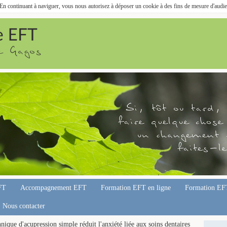
. En continuant à naviguer, vous nous autorisez à déposer un cookie à des fins de mesure d'audi
FT
Accompagnement EFT
Formation EFT en ligne
Formation EF
Nous contacter
que d'acupression simple réduit l'anxiété liée aux soins dentaires