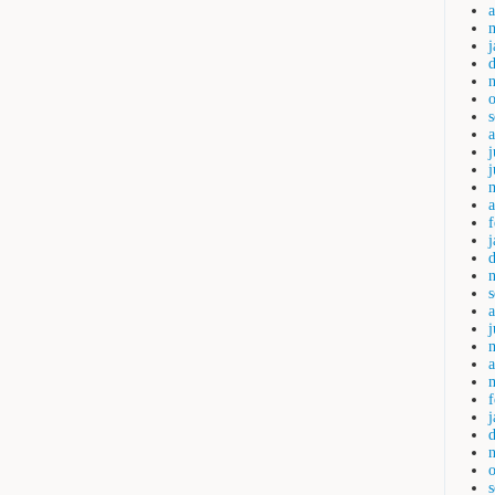
a
j
a
j
a