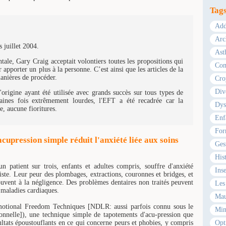
Tag
Add
Arc
 juillet 2004.
Ast
ale, Gary Craig acceptait volontiers toutes les propositions qui
Com
 apporter un plus à la personne. C’est ainsi que les articles de la
manières de procéder.
Cro
Div
origine ayant été utilisée avec grands succès sur tous types de
ines fois extrêmement lourdes, l'EFT a été recadrée car la
Dys
e, aucune fioritures.
Enf
For
upression simple réduit l'anxiété liée aux soins
Ges
Hist
atient sur trois, enfants et adultes compris, souffre d'anxiété
Ins
iste. Leur peur des plombages, extractions, couronnes et bridges, et
uvent à la négligence. Des problèmes dentaires non traités peuvent
Les 
 maladies cardiaques.
Mau
motional Freedom Techniques [NDLR: aussi parfois connu sous le
Min
nelle]), une technique simple de tapotements d'acu-pression que
ltats époustouflants en ce qui concerne peurs et phobies, y compris
Opt