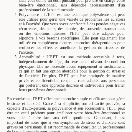
Cela vous donne un outil puissant pour prendre en charge votre
bien-être émotionnel, sans dépendre nécessairement d'un
professionnel de la santé mentale.
Polyvalence : L'EFT est une technique polyvalente qui peut
être utilisée pour gérer une variété de problèmes liés au stress
et à l'anxiété. Que vous soyez confronté à des pensées négatives
récurrentes, des peurs, des phobies, des souvenirs traumatiques
ou des émotions intenses, l'EFT peut être adaptée pour
répondre à vos besoins spécifiques. Elle peut également être
utilisée en complément d'autres approches thérapeutiques pour
renforcer les effets et améliorer la gestion du stress et de
l'anxiété.
Accessibilité : L'EFT est une méthode accessible à tous,
indépendamment de l'âge, du sexe ou du niveau de condition
physique. Elle ne nécessite aucun équipement ni médicament,
ce qui en fait une option abordable pour la gestion du stress et
de l'anxiété. De plus, l'EFT peut être pratiquée de manière
privée et confidentielle, ce qui la rend adaptée aux personnes
qui préfèrent une approche discrète et individuelle pour traiter
leurs problèmes émotionnels.
En conclusion, l'EFT offre une approche simple et efficace pour gérer
le stress et l'anxiété. Grâce à sa simplicité, son efficacité prouvée, sa
capacité d'auto-gestion, sa polyvalence et son accessibilité, l'EFT peut
être un outil précieux pour améliorer votre bien-être émotionnel et
vous aider à faire face aux défis quotidiens. Cependant, il est
important de noter que si vos symptômes de stress et d'anxiété sont
graves ou persistants, il est recommandé de consulter un professionnel
de la santé mentale pour obtenir un soutien supplémentaire.