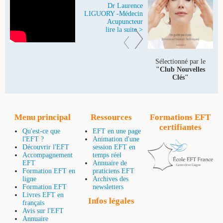
Dr Laurence
de la clinique.
LIGUORY -Médecin
Acupuncteur
Dr Frédéric
ROSENFELD -
lire la suite >
Médecin Psychiatre
lire la suite >
Sélectionné par le
"Club Nouvelles
Clés"
Menu principal
Ressources
Formations EFT
certifiantes
Qu'est-ce que
EFT en une page
l'EFT ?
Animation d'une
Découvrir l'EFT
session EFT en
Accompagnement
temps réel
EFT
Annuaire de
Formation EFT en
praticiens EFT
ligne
Archives des
Formation EFT
newsletters
Livres EFT en
Infos légales
français
Avis sur l'EFT
Annuaire