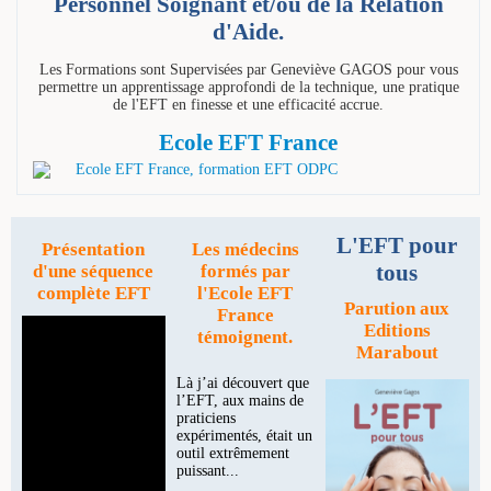
Personnel Soignant et/ou de la Relation
d'Aide.
Les Formations sont Supervisées par Geneviève GAGOS pour vous
permettre un apprentissage approfondi de la technique, une pratique
de l'EFT en finesse et une efficacité accrue.
Ecole EFT France
L'EFT pour
Présentation
Les médecins
tous
d'une séquence
formés par
complète EFT
l'Ecole EFT
Parution aux
France
Editions
témoignent.
Marabout
Là j’ai découvert que
Je suis partisan
l’EFT, aux mains de
d’alléger les
praticiens
traitements autant
expérimentés, était un
qu’il est possible.
outil extrêmement
Avec l’EFT, je peux
puissant...
me le permettre avec
plus de facilité au sein