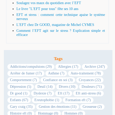
Soulagez vos maux du quotidien avec l’EFT
Le livre "L'EFT pour tous" fête ses 10 ans
EFT et stress : comment cette technique apaise le système
nerveux
L'EFT chez Dr GOOD, magazine de Michel CYMES
Comment l’EFT agit sur le stress ? Explication simple et
efficace
Tags
Addictions/compulsions (29)
Allergies (17)
Archive (247)
Arrêter de fumer (17)
Asthme (7)
Auto-traitement (78)
Comportement (7)
Confiance en soi (3)
Croyances (22)
Dépression (5)
Deuil (14)
Divers (10)
Douleurs (71)
Dr good (1)
Dyslexie (7)
Eft (17)
Eft anti-stress (6)
Enfants (67)
Ereutophobie (1)
Formation eft (7)
Gary craig (35)
Gestion des émotions (11)
Grossesse (2)
Histoire eft (0)
Hommage (0)
Hommes (0)